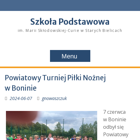
Skip
to
content
Szkoła Podstawowa
im. Marii Skłodowskiej-Curie w Starych Bielicach
Menu
Powiatowy Turniej Piłki Nożnej
w Boninie
2024-06-07
gnowaszczuk
7 czerwca
w Boninie
odbył się
Powiatowy